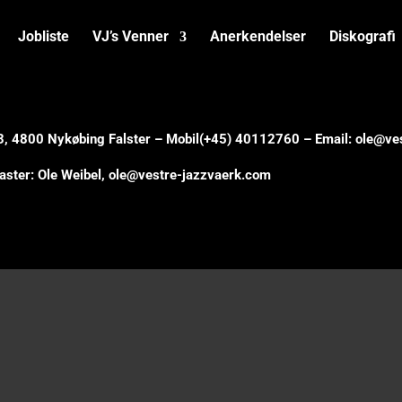
Jobliste
VJ’s Venner
Anerkendelser
Diskografi
23, 4800 Nykøbing Falster – Mobil(+45) 40112760 – Email: ole@v
ster: Ole Weibel,
ole@vestre-jazzvaerk.com