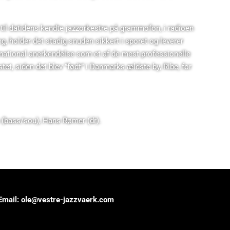
 til datidens kendte jazzorkestre på grammofon, i radioen
ng, holder det stadig snuden sikkert i sporet og leverer
rnational anerkendelse som et af de mest professionelle
t, siden det blev ”født” i Danmarks ældste by, Ribe, for
n (bass/sou), Hans Rømer (dr).
Email: ole@vestre-jazzvaerk.com