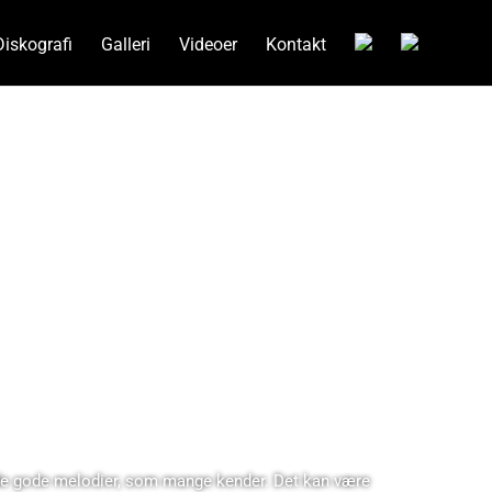
Diskografi
Galleri
Videoer
Kontakt
 de gode melodier, som mange kender. Det kan være