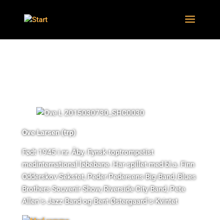
Musiker Ove + baggrundsbillede
Ove Larsen (trp)
Født 1945 i nr. Åby. Fynsk toptrompetist
medinternational løbebane. Har spillet med bl.a. Finn
Odderskov Sekstet, Peder Pedersens Big Band, Blues
Brothers Souvenir Show, Riverside City Band, Pete
Allen´s Jazz Band og Bent Østergaard´s Kvintet