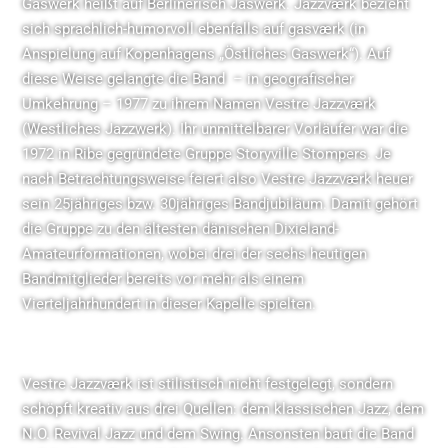
Gaswerk heißt auf Berlinerisch Jaswerk. Jazzværk bezieht
sich sprachlich-humorvoll ebenfalls auf gasværk (in
Anspielung auf Kopenhagens „Östliches Gaswerk“). Auf
diese Weise gelangte die Band – in geografischer
Umkehrung – 1977 zu ihrem Namen Vestre Jazzværk
(Westliches Jazzwerk). Ihr unmittelbarer Vorläufer war die
1972 in Ribe gegründete Gruppe Storyville Stompers. Je
nach Betrachtungsweise feiert also Vestre Jazzværk heuer
sein 25jähriges bzw. 30jähriges Bandjubiläum. Damit gehört
die Gruppe zu den ältesten dänischen Dixieland-
Amateurformationen, wobei drei der sechs heutigen
Bandmitglieder bereits vor mehr als einem
Vierteljahrhundert in dieser Kapelle spielten.
Vestre Jazzværk ist stilistisch nicht festgelegt, sondern
schöpft kreativ aus drei Quellen: dem klassischen Jazz, dem
N.O. Revival Jazz und dem Swing. Ansonsten baut die Band