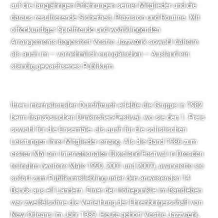
auf die langjährigen Erfahrungen seiner Mitglieder und die
daraus resultierende Sicherheit, Präzision und Routine. Mit
offenkundiger Spielfreude und wohlklingenden
Arrangements begeistert Vestre Jazzværk sowohl daheim
als auch im – vornehmlich europäischen – Ausland ein
ständig gewachsenes Publikum.
Ihren internationalen Durchbruch erlebte die Gruppe in 1982
beim französischen Dünkirchen-Festival, wo sie den 1. Preis
sowohl für die Ensemble- als auch für die solistischen
Leistungen ihrer Mitglieder errang. Als die Band 1986 zum
ersten Mal am Internationalen Dixieland Festival in Dresden
teilnahm (weitere Male 1990, 2001 und 2007), avancierte sie
sofort zum Publikumsliebling unter den anwesenden 14
Bands aus elf Ländern. Einer der Höhepunkte im Bandleben
war zweifelsohne die Verleihung der Ehrenbürgerschaft von
New Orleans im Jahr 1989. Heute gehört Vestre Jazzværk,