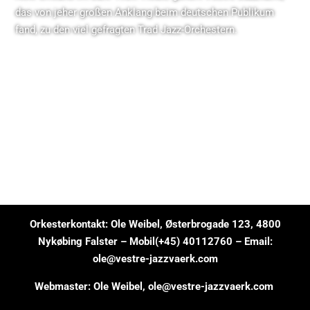
das von jeher großen Anklang beim deutschen Publikum
fand, zu den viel gefragten Trad Jazz-Orchestern.
Orkesterkontakt: Ole Weibel, Østerbrogade 123, 4800
Nykøbing Falster – Mobil(+45) 40112760 – Email:
ole@vestre-jazzvaerk.com
Webmaster: Ole Weibel,
ole@vestre-jazzvaerk.com